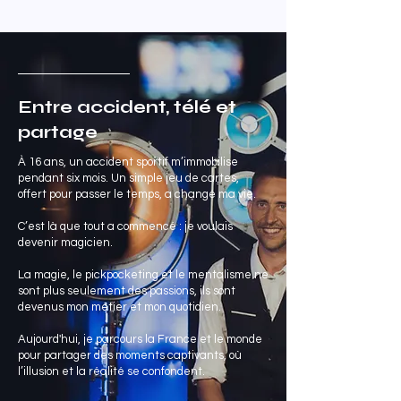
Entre accident, télé et
partage
À 16 ans, un accident sportif m’immobilise
pendant six mois. Un simple jeu de cartes,
offert pour passer le temps, a changé ma vie.
C’est là que tout a commencé : je voulais
devenir magicien.
La magie, le pickpocketing et le mentalisme ne
sont plus seulement des passions, ils sont
devenus mon métier et mon quotidien.
Aujourd'hui, je parcours la France et le monde
pour partager des moments captivants, où
l’illusion et la réalité se confondent.