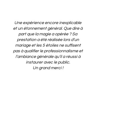
Une expérience encore inexplicable
et un étonnement général. Que dire à
part que la magie a opérée ? Sa
prestation a été réalisée lors d’un
mariage et les 5 étoiles ne suffisent
pas à qualifier le professionnalisme et
l’ambiance générale qu’il a réussi à
instaurer avec le public.
Un grand merci !
Présent lors du mariage de l'un de
mes amis du cocktail jusqu'au repas
tard le soir. Tout bonnement
exceptionnel! Des tours bluffants,
tout se passe sous nos yeux et
l'illusion est saisissante. Les tours
sont vivants et rythmés. J'ai pas les